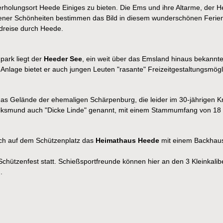
rholungsort Heede Einiges zu bieten. Die Ems und ihre Altarme, der H
ener Schönheiten bestimmen das Bild in diesem wunderschönen Ferien
ndreise durch Heede.
ark liegt der
Heeder See
, ein weit über das Emsland hinaus bekannt
lage bietet er auch jungen Leuten "rasante" Freizeitgestaltungsmögl
s Gelände der ehemaligen Schärpenburg, die leider im 30-jährigen Krie
lksmund auch "Dicke Linde" genannt, mit einem Stammumfang von 18
ich auf dem Schützenplatz das
Heimathaus Heede
mit einem Backhaus
le Schützenfest statt. Schießsportfreunde können hier an den 3 Kleinka
.