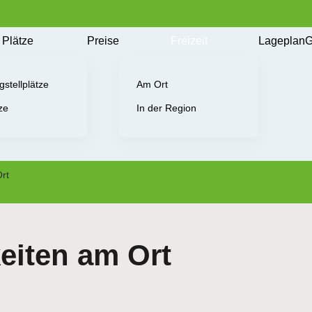
Plätze
Preise
Freizeit
Lageplan
G
stellplätze
Am Ort
ze
In der Region
rt
eiten am Ort